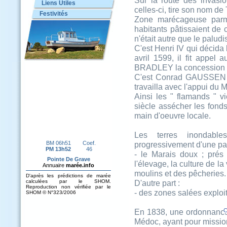
Sur la route des invasi
Liens Utiles
celles-ci, tire son nom de
Festivités
Zone marécageuse parm
habitants pâtissaient de 
n'était autre que le palud
C'est Henri IV qui décida
avril 1599, il fit appel
BRADLEY la concession d
C'est Conrad GAUSSEN qu
travailla avec l'appui d
Ainsi les " flamands " 
siècle assécher les fonds
main d'oeuvre locale.
Les terres inondabl
progressivement d'une par
- le Marais doux ; prés 
l'élevage, la culture de la
moulins et des pêcheries.
D'autre part :
- des zones salées exploi
En 1838, une ordonnance 
C
Médoc, ayant pour mission