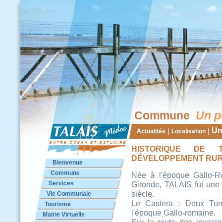
Commune
Un p
Un
|
|
Actualités
Localisation
HISTORIQUE DE 
DÉVELOPPEMENT RU
Bienvenue
Commune
Née à l'époque Gallo-R
Services
Gironde, TALAIS fut une 
siècle.
Vie Communale
Le Castera : Deux Tumu
Tourisme
l'époque Gallo-romaine.
Mairie Virtuelle