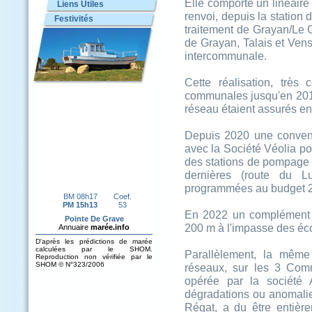
Elle comporte un linéair
Liens Utiles
renvoi, depuis la station
Festivités
traitement de Grayan/Le 
de Grayan, Talais et Ven
intercommunale.
Cette réalisation, très 
communales jusqu'en 2019,
réseau étaient assurés e
Depuis 2020 une convent
avec la Société Véolia pour
des stations de pompage d
dernières (route du 
programmées au budget 
En 2022 un complément 
200 m à l'impasse des écol
Parallèlement, la même
réseaux, sur les 3 Com
opérée par la société 
dégradations ou anomalie
Régat, a du être entièr