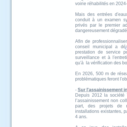
voirie réhabilités en 2024
Mais des entrées d'eau
conduit à un examen s
privés par le premier a
dangereusement dégradés,
Afin de professionnaliser
conseil municipal a déc
C
prestation de service p
surveillance et à l'entre
qu'à la vérification des 
En 2026, 500 m de résea
problématiques feront l'obj
-
Sur l'assainissement in
Depuis 2012 la société 
l’assainissement non coll
part, des projets de no
installations existantes, 
4 ans.