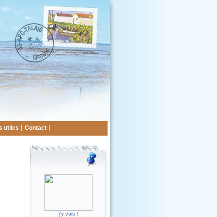
|
|
 utiles
Contact
j'y vais !