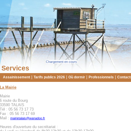
Chargement en cours
Services
|
|
|
|
Assainissement
Tarifs publics 2026
Où dormir
Professionnels
Contacts
La Mairie
Mairie
6 route du Bourg
33590 TALAIS
Tél : 05 56 73 17 73
Fax : 05 56 73 17 69
Mail :
mairietalais@wanadoo.fr
Heures d'ouverture du secrétariat :