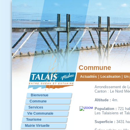
Commune
|
|
Actualités
Localisation
Un 
Arrondissement de 
Canton : Le Nord Mé
Bienvenue
Altitude :
4m.
Commune
Services
Population :
721 hab
Les Talaisiens et Tal
Vie Communale
Tourisme
Superficie :
3431 ha
Mairie Virtuelle