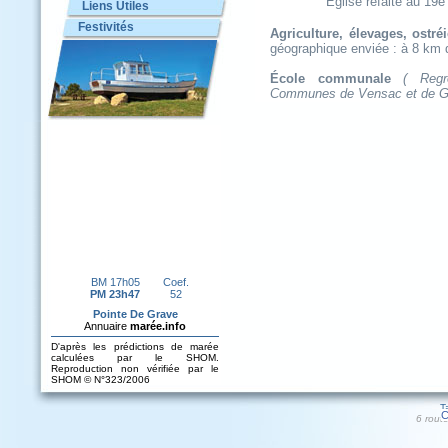
Église refaite au 19e
Liens Utiles
Festivités
Agriculture, élevages, ostré
géographique enviée : à 8 km 
École communale
( Regr
Communes de Vensac et de Gra
T
C
6 rout