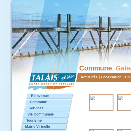
Commune
Gale
|
|
Actualités
Localisation
Un 
Bienvenue
Commune
Services
Vie Communale
Tourisme
Mairie Virtuelle