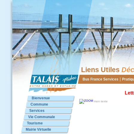
Liens Utiles
Déc
|
Bus France Services
Pratiq
Lett
Bienvenue
mon texte
Commune
Services
Vie Communale
Tourisme
Mairie Virtuelle