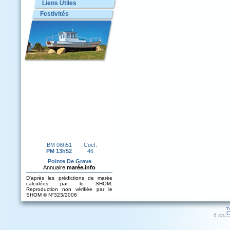
Liens Utiles
Festivités
T
C
6 rout