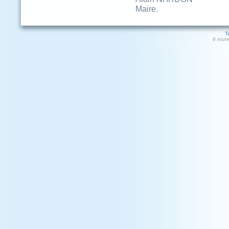
Maire.
T
6 rout