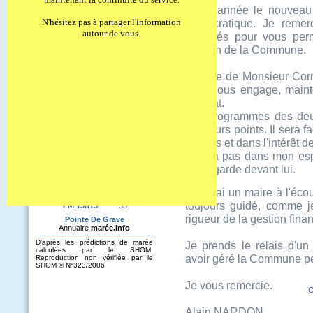
Liens Utiles
Cette année le nouveau
Festivités
N'hésitez pas à partager l'information
démocratique. Je remer
autour de vous.
engagés pour vous perme
gestion de la Commune.
La liste de Monsieur Corr
cela nous engage, maint
résultat.
Les programmes des deux
plusieurs points. Il sera 
de tous et dans l'intérêt de
Il n'y a pas dans mon esp
qui regarde devant lui.
Je serai un maire à l'éco
toujours guidé, comme je
rigueur de la gestion fina
Je prends le relais d'u
avoir géré la Commune p
Je vous remercie.
C
Alain NARDON