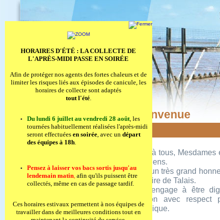
HORAIRES D'ÉTÉ : LA COLLECTE DE
L'APRÈS-MIDI PASSE EN SOIRÉE
Afin de protéger nos agents des fortes chaleurs et de
limiter les risques liés aux épisodes de canicule, les
horaires de collecte sont adaptés
tout l'été
.
Bienvenue
Du lundi 6 juillet au vendredi 28 août
, les
tournées habituellement réalisées l'après-midi
seront effectuées
en soirée
, avec un
départ
des équipes à 18h
.
Merci à tous, Mesdames e
Talaisiens.
Bienvenue
Pensez à laisser vos bacs sortis jusqu'au
C'est un très grand honn
Commune
lendemain matin
,
afin qu'ils puissent être
de Maire de Talais.
Services
collectés, même en cas de passage tardif.
Je m'engage à être dig
Vie Communale
fonction avec respect
Tourisme
Ces horaires estivaux permettent à nos équipes de
république.
travailler dans de meilleures conditions tout en
Mairie Virtuelle
maintenant la continuité du service.