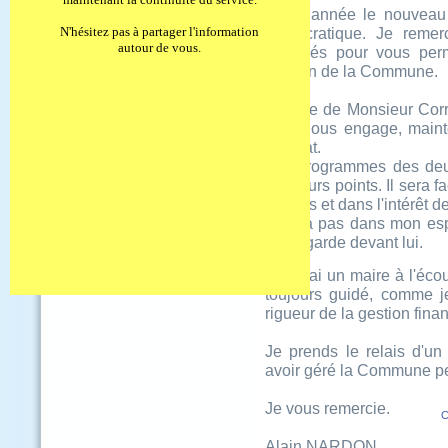
Liens Utiles
Cette année le nouveau
Festivités
N'hésitez pas à partager l'information
démocratique. Je remer
autour de vous.
engagés pour vous perme
gestion de la Commune.
La liste de Monsieur Corr
cela nous engage, maint
résultat.
Les programmes des deux
plusieurs points. Il sera 
de tous et dans l'intérêt de
Il n'y a pas dans mon esp
qui regarde devant lui.
Je serai un maire à l'éco
toujours guidé, comme je
rigueur de la gestion fina
Je prends le relais d'u
avoir géré la Commune p
Je vous remercie.
C
Alain NARDON