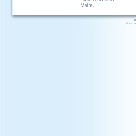
Maire.
T
6 rout