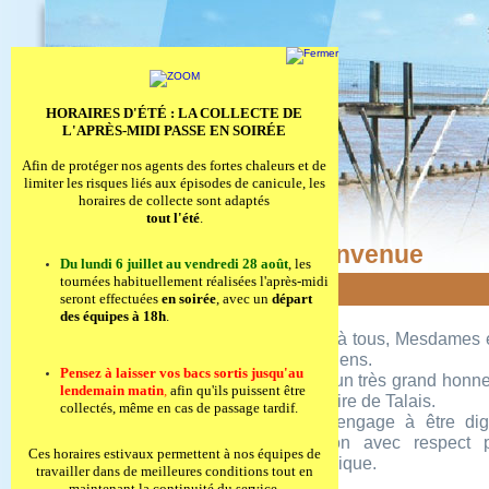
HORAIRES D'ÉTÉ : LA COLLECTE DE
L'APRÈS-MIDI PASSE EN SOIRÉE
Afin de protéger nos agents des fortes chaleurs et de
limiter les risques liés aux épisodes de canicule, les
horaires de collecte sont adaptés
tout l'été
.
Bienvenue
Du lundi 6 juillet au vendredi 28 août
, les
tournées habituellement réalisées l'après-midi
seront effectuées
en soirée
, avec un
départ
des équipes à 18h
.
Merci à tous, Mesdames e
Talaisiens.
Bienvenue
Pensez à laisser vos bacs sortis jusqu'au
C'est un très grand honn
Commune
lendemain matin
,
afin qu'ils puissent être
de Maire de Talais.
Services
collectés, même en cas de passage tardif.
Je m'engage à être dig
Vie Communale
fonction avec respect
Tourisme
Ces horaires estivaux permettent à nos équipes de
république.
travailler dans de meilleures conditions tout en
Mairie Virtuelle
maintenant la continuité du service.