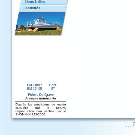
Liens Utiles
Festivités
T
C
6 rout