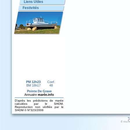
Liens Utiles
Festivités
T
C
6 rout